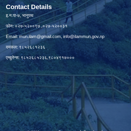
Contact Details
इ.न.पा-७, भानुपथ
फोन: ०२७-५२००९७ ,०२७-५२००३१
Email:
mun.ilam@gmail.com
,
info@ilammun.gov.np
दमकल: ९८५२६८१२३६
एम्बुलेन्स: ९८५२६८५२३६,९८०४९१७०००