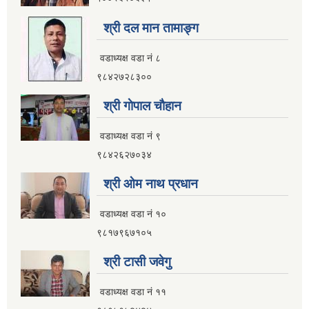
श्री दल मान तामाङ्ग
वडाध्यक्ष वडा नं ८
९८४२७२८३००
श्री गाेपाल चाैहान
वडाध्यक्ष वडा नं ९
९८४२६२७०३४
श्री ओम नाथ प्रधान
वडाध्यक्ष वडा नं १०
९८१७९६७१०५
श्री टासी जवेगु
वडाध्यक्ष वडा नं ११