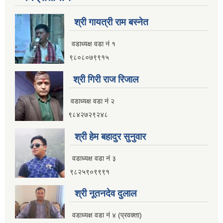
श्री गायत्री राम बस्नेत
विषयगत विभाग।महाशाखा शाखा/ उपशाखा/एकाइहरु एवं जनशक्तिको काम, कर्तव्य, अधिकार र जिम्मेवारीको कार्यविवरण ।
इलाम नगरपालिका स्थानीय तहमा कार्यरत स्थानीय सेवामा रहेका कर्मचारीहरु
वडाध्यक्ष वडा न‌ं १
९८०८०७९९१५
श्री गिरी राज रिजाल
वडाध्यक्ष वडा नं २
९८४२७२९२४८
आ.व २०८२।०८३ सामाजिक सुरक्षा भत्ता चौथो त्रैमासिक वितरण प्रतिवेदन
श्री हेम बहादुर सुनुवार
आ.व २०८२।०८३ सामाजिक सुरक्षा भत्ता तेस्रो त्रैमासिक वितरण प्रतिवेदन
वडाध्यक्ष वडा नं ३
इलाम नगरपालिकाको दिसाजन्य लेदो व्यवस्थापन सम्बन्धी ENPHO द्धारा तयार पारिएको SFD रिपोर्ट ।
९८२५९०९९९१
आ.व २०८२।०८३ सामाजिक सुरक्षा भत्ता दोस्रो त्रैमासिक वितरण प्रतिवेदन
श्री नूतनदेव दुलाल
वडाध्यक्ष वडा नं ४ (प्रवक्ता)