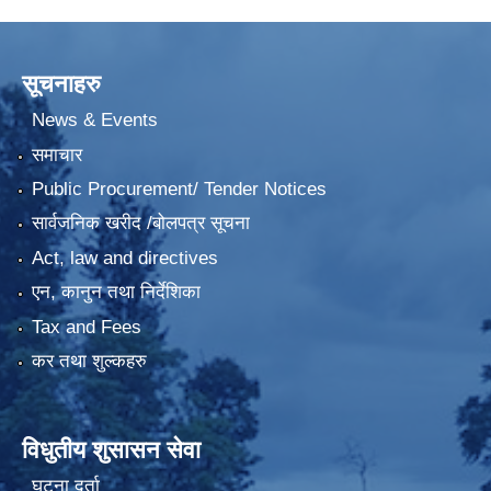
सूचनाहरु
News & Events
समाचार
Public Procurement/ Tender Notices
सार्वजनिक खरीद /बोलपत्र सूचना
Act, law and directives
एन, कानुन तथा निर्देशिका
Tax and Fees
कर तथा शुल्कहरु
विधुतीय शुसासन सेवा
घटना दर्ता