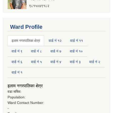
९८१५०४९१८२
इलाम नगरपालिका कार्यालय भवन निर्माणको शिलवन्दी वोलपत्र आब्हान सम्वन्धि सूचना
Ward Profile
इलाम नगरपालिका क्षेत्र
वार्ड नं १२
वार्ड नं ११
वार्ड नं ९
वार्ड नं ८
वार्ड नं ७
वार्ड नं १०
वार्ड नं ६
वार्ड नं ५
वार्ड नं ४
वार्ड नं ३
वार्ड नं २
वार्ड नं १
इलाम नगरपालिका क्षेत्र
वडा सचिव:
Population:
इलाम नगरपालिकाको भू-उपयोग योजना तयार गर्ने काममा प्राविधिक तथा आर्थिक प्रस्ताव आव्हान सम्वन्धि सूचना
Ward Contact Number:
-