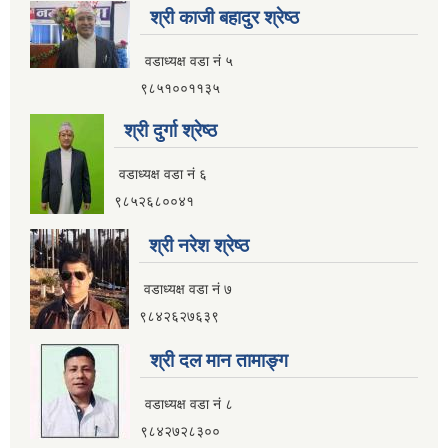
श्री काजी बहादुर श्रेष्ठ
इलाम नगरपालिका कार्यालय भवन निर्माणको शिलवन्दी वोलपत्र आब्हान सम्वन्धि सूचना
वडाध्यक्ष वडा नं ५
९८५१००११३५
श्री दुर्गा श्रेष्ठ
वडाध्यक्ष वडा नं ६
९८५२६८००४१
श्री नरेश श्रेष्ठ
वडाध्यक्ष वडा नं ७
९८४२६२७६३९
श्री दल मान तामाङ्ग
इलाम नगरपालिकाको भू-उपयोग योजना तयार गर्ने काममा प्राविधिक तथा आर्थिक प्रस्ताव आव्हान सम्वन्धि सूचना
वडाध्यक्ष वडा नं ८
९८४२७२८३००