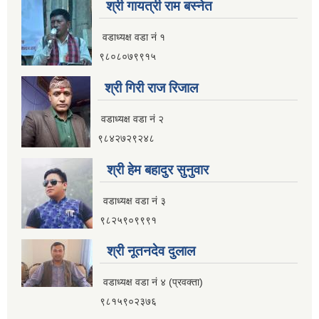
श्री गायत्री राम बस्नेत
वडाध्यक्ष वडा न‌ं १
९८०८०७९९१५
श्री गिरी राज रिजाल
वडाध्यक्ष वडा नं २
९८४२७२९२४८
श्री हेम बहादुर सुनुवार
वडाध्यक्ष वडा नं ३
९८२५९०९९९१
श्री नूतनदेव दुलाल
वडाध्यक्ष वडा नं ४ (प्रवक्ता)
९८१५९०२३७६