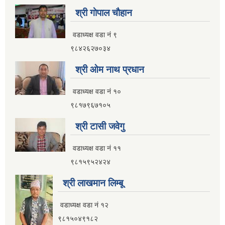
नगर यातायात गुरु योजना (MTMP) प्राविधिक तथा आर्थिक प्रस्ताव आह्वानको सूचना
श्री गाेपाल चाैहान
वडाध्यक्ष वडा नं ९
९८४२६२७०३४
पुराना जिन्सी मालसामान लिलाम बिक्रीसम्बन्धी मिति २०७५।४।२२ को तेस्रो पटकको सूचना
श्री ओम नाथ प्रधान
वडाध्यक्ष वडा नं १०
९८१७९६७१०५
श्री टासी जवेगु
वडाध्यक्ष वडा नं ११
९८१५९५२४२४
श्री लाखमान लिम्बू
वडाध्यक्ष वडा नं १२
९८१५०४९१८२