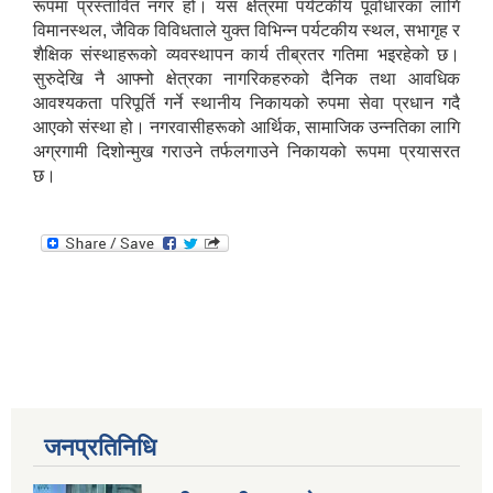
रूपमा प्रस्तावित नगर हो। यस क्षेत्रमा पर्यटकीय पूर्वाधारका लागि
विमानस्थल, जैविक विविधताले युक्त विभिन्न पर्यटकीय स्थल, सभागृह र
आ.व २०८२।०८३ सामाजिक सुरक्षा भत्ता प्रथम त्रैमासिक वितरण प्रतिवेदन
शैक्षिक संस्थाहरूको व्यवस्थापन कार्य तीब्रतर गतिमा भइरहेको छ।
सुरुदेखि नै आफ्नो क्षेत्रका नागरिकहरुको दैनिक तथा आवधिक
आवश्यकता परिपूर्ति गर्ने स्थानीय निकायको रुपमा सेवा प्रधान गदै
आएको संस्था हो। नगरवासीहरूको आर्थिक, सामाजिक उन्नतिका लागि
अग्रगामी दिशोन्मुख गराउने तर्फलगाउने निकायको रूपमा प्रयासरत
आ.व ८१।८२ मा सामाजिक सुरक्षा भत्ता प्राप्त गर्ने लाभग्राहिहरुको विवरण ।
छ।
आ.व ८०।८१ मा सामाजिक सुरक्षा भत्ता प्राप्त गर्ने लाभग्राहिहरुको विवरण ।
इलाम नगरपालिका इलामबाट आ.व २०७९।८० मा सामाजिक सुरक्षा भत्ता प्राप्त गर्ने लाभग्राहिको विवरण ।
अा.व. २०७५।०७६ मा इलाम नगरपालिकाबाट सामाजिक सुरक्षा भत्ता खाने लाभग्राहीहरूकाे नामावली
जनप्रतिनिधि
सूचनाको हकसम्बन्धी स्वत प्रकाशन विवरण इलाम नगरपालिका २०८०।०१।०६