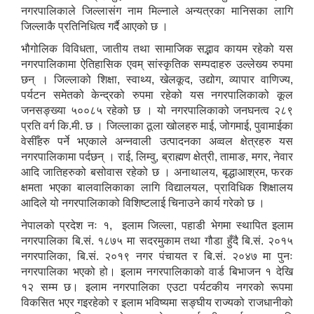
नगरपालिकाले जिल्लासंग नाम मिल्नाले अन्यत्रका मानिसका लागि
जिल्लाकै प्रतिनिधित्व गर्दै आएको छ ।
भौगोलिक विविधता, जातीय तथा सामाजिक सद्भाव कायम रहेको यस
विषयगत विभाग।महाशाखा शाखा/ उपशाखा/एकाइहरु एवं जनशक्तिको काम, कर्तव्य, अधिकार र जिम्मेवारीको कार्यविवरण ।
इलाम नगरपालिका स्थानीय तहमा कार्यरत स्थानीय सेवामा रहेका कर्मचारीहरु
नगरपालिकामा ऐतिहासिक एवम् सांस्कृतिक सम्पदाहरु उल्लेख्य रुपमा
छन् । जिल्लाको शिक्षा, स्वाथ्य, खेलकूद, उद्योग, व्यापार वाणिज्य,
पर्यटन समेतको केन्द्रको रुपमा रहेको यस नगरपालिकाको कूल
जनसङ्ख्या ५००८५ रहेको छ । यो नगरपालिकाको जनघनत्व २८९
प्रति वर्ग कि.मी. छ । जिल्लाका ठूला खोलहरु माई, जोगमाई, पुवामाईका
वेसीँहरु पर्ने भएकाले अन्नवाली उत्पादनका अव्वल क्षेत्रहरु यस
नगरपालिकामा पर्दछन् । राई, लिम्वु, ब्राह्मण क्षेत्री, तामाङ, मगर, नेवार
आ.व २०८२।०८३ सामाजिक सुरक्षा भत्ता चौथो त्रैमासिक वितरण प्रतिवेदन
आदि जातिहरुको बसोवास रहेको छ । अनाथालय, बृद्धाआश्रम, फरक
क्षमता भएका बालवालिकाका लागि विद्यालयल, प्राविधिक शिक्षालय
आदिले यो नगरपालिकाको विशिष्टलाई चिनाउने कार्य गरेको छ ।
आ.व २०८२।०८३ सामाजिक सुरक्षा भत्ता तेस्रो त्रैमासिक वितरण प्रतिवेदन
नेपालको प्रदेश नः १, इलाम जिल्ला, पहाडी भेगमा स्थापित इलाम
इलाम नगरपालिकाको दिसाजन्य लेदो व्यवस्थापन सम्बन्धी ENPHO द्धारा तयार पारिएको SFD रिपोर्ट ।
नगरपालिका बि.सं. १८७५ मा सदरमुकाम तथा गौडा हुँदै बि.सं. २०१५
आ.व २०८२।०८३ सामाजिक सुरक्षा भत्ता दोस्रो त्रैमासिक वितरण प्रतिवेदन
नगरपालिका, बि.सं. २०१९ नगर पंचायत र बि.सं. २०४७ मा पुनः
नगरपालिका भएको हो। इलाम नगरपालिकाको वार्ड बिभाजन १ देखि
१२ सम्म छ। इलाम नगरपालिका एउटा पर्यटकीय नगरको रूपमा
विकसित भएर गइरहेको र इलाम भविष्यमा सङ्घीय राज्यको राजधानीको