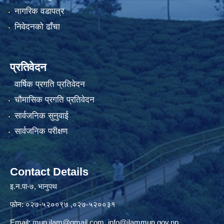
नागरिक वडापत्र
निवेदनको ढाँचा
प्रतिवेदन
वार्षिक प्रगति प्रतिवेदन
चौमासिक प्रगति प्रतिवेदन
सार्वजनिक सुनुवाई
सार्वजनिक परीक्षण
Contact Details
इ.न.पा-७, भानुपथ
फोन: ०२७-५२००९७ ,०२७-५२००३१
Email:
mun.ilam@gmail.com
,
info@ilammun.gov.np