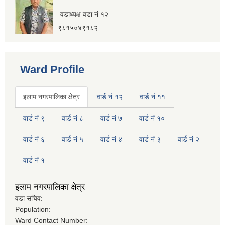
वडाध्यक्ष वडा नं १२
इलाम नगरपालिका कार्यालय भवन निर्माणको शिलवन्दी वोलपत्र आब्हान सम्वन्धि सूचना
९८१५०४९१८२
Ward Profile
इलाम नगरपालिका क्षेत्र
वार्ड नं १२
वार्ड नं ११
वार्ड नं ९
वार्ड नं ८
वार्ड नं ७
वार्ड नं १०
वार्ड नं ६
वार्ड नं ५
वार्ड नं ४
वार्ड नं ३
वार्ड नं २
वार्ड नं १
इलाम नगरपालिका क्षेत्र
वडा सचिव:
इलाम नगरपालिकाको भू-उपयोग योजना तयार गर्ने काममा प्राविधिक तथा आर्थिक प्रस्ताव आव्हान सम्वन्धि सूचना
Population:
Ward Contact Number: