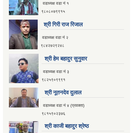
वडाध्यक्ष वडा न‌ं १
९८०८०७९९१५
श्री गिरी राज रिजाल
वडाध्यक्ष वडा नं २
९८४२७२९२४८
श्री हेम बहादुर सुनुवार
वडाध्यक्ष वडा नं ३
९८२५९०९९९१
श्री नूतनदेव दुलाल
वडाध्यक्ष वडा नं ४ (प्रवक्ता)
९८१५९०२३७६
श्री काजी बहादुर श्रेष्ठ