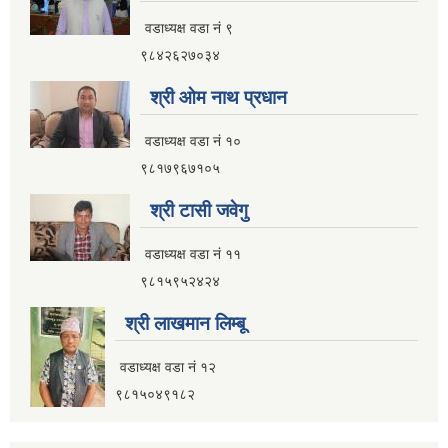
नगर यातायात गुरु योजना (MTMP) प्राविधिक तथा आर्थिक प्रस्ताव आह्वानको सूचना
वडाध्यक्ष वडा नं ९
९८४२६२७०३४
श्री ओम नाथ प्रधान
पुराना जिन्सी मालसामान लिलाम बिक्रीसम्बन्धी मिति २०७५।४।२२ को तेस्रो पटकको सूचना
वडाध्यक्ष वडा नं १०
९८१७९६७१०५
श्री टासी जवेगु
वडाध्यक्ष वडा नं ११
९८१५९५२४२४
श्री लाखमान लिम्बू
वडाध्यक्ष वडा नं १२
९८१५०४९१८२