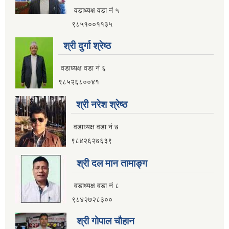
वडाध्यक्ष वडा नं ५
इलाम नगरपालिका कार्यालय भवन निर्माणको शिलवन्दी वोलपत्र आब्हान सम्वन्धि सूचना
९८५१००११३५
श्री दुर्गा श्रेष्ठ
वडाध्यक्ष वडा नं ६
९८५२६८००४१
श्री नरेश श्रेष्ठ
वडाध्यक्ष वडा नं ७
९८४२६२७६३९
श्री दल मान तामाङ्ग
वडाध्यक्ष वडा नं ८
९८४२७२८३००
इलाम नगरपालिकाको भू-उपयोग योजना तयार गर्ने काममा प्राविधिक तथा आर्थिक प्रस्ताव आव्हान सम्वन्धि सूचना
श्री गाेपाल चाैहान