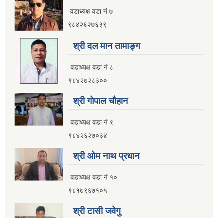
वडाध्यक्ष वडा नं ७
इलाम नगरपालिका कार्यालय भवन निर्माणको शिलवन्दी वोलपत्र आब्हान सम्वन्धि सूचना
९८४२६२७६३९
श्री दल मान तामाङ्ग
वडाध्यक्ष वडा नं ८
९८४२७२८३००
श्री गाेपाल चाैहान
वडाध्यक्ष वडा नं ९
९८४२६२७०३४
श्री ओम नाथ प्रधान
वडाध्यक्ष वडा नं १०
९८१७९६७१०५
इलाम नगरपालिकाको भू-उपयोग योजना तयार गर्ने काममा प्राविधिक तथा आर्थिक प्रस्ताव आव्हान सम्वन्धि सूचना
श्री टासी जवेगु