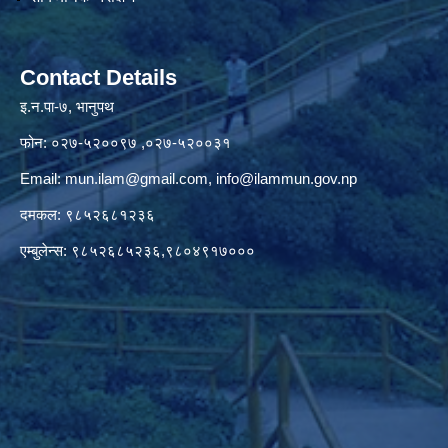
Contact Details
इ.न.पा-७, भानुपथ
फोन: ०२७-५२००९७ ,०२७-५२००३१
Email:
mun.ilam@gmail.com
,
info@ilammun.gov.np
दमकल: ९८५२६८१२३६
एम्बुलेन्स: ९८५२६८५२३६,९८०४९१७०००