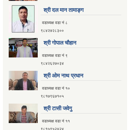
इलाम नगरपालिका कार्यालय भवन निर्माणको शिलवन्दी वोलपत्र आब्हान सम्वन्धि सूचना
श्री दल मान तामाङ्ग
वडाध्यक्ष वडा नं ८
९८४२७२८३००
श्री गाेपाल चाैहान
वडाध्यक्ष वडा नं ९
९८४२६२७०३४
श्री ओम नाथ प्रधान
वडाध्यक्ष वडा नं १०
९८१७९६७१०५
श्री टासी जवेगु
इलाम नगरपालिकाको भू-उपयोग योजना तयार गर्ने काममा प्राविधिक तथा आर्थिक प्रस्ताव आव्हान सम्वन्धि सूचना
वडाध्यक्ष वडा नं ११
९८१५९५२४२४