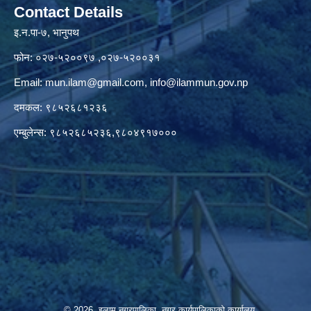
Contact Details
इ.न.पा-७, भानुपथ
फोन: ०२७-५२००९७ ,०२७-५२००३१
Email:
mun.ilam@gmail.com
,
info@ilammun.gov.np
दमकल: ९८५२६८१२३६
एम्बुलेन्स: ९८५२६८५२३६,९८०४९१७०००
© 2026 इलाम नगरपालिका, नगर कार्यपालिकाको कार्यालय