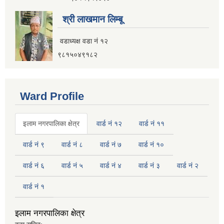
नगर यातायात गुरु योजना (MTMP) प्राविधिक तथा आर्थिक प्रस्ताव आह्वानको सूचना
श्री लाखमान लिम्बू
वडाध्यक्ष वडा नं १२
९८१५०४९१८२
पुराना जिन्सी मालसामान लिलाम बिक्रीसम्बन्धी मिति २०७५।४।२२ को तेस्रो पटकको सूचना
Ward Profile
इलाम नगरपालिका क्षेत्र
वार्ड नं १२
वार्ड नं ११
वार्ड नं ९
वार्ड नं ८
वार्ड नं ७
वार्ड नं १०
वार्ड नं ६
वार्ड नं ५
वार्ड नं ४
वार्ड नं ३
वार्ड नं २
वार्ड नं १
इलाम नगरपालिका क्षेत्र