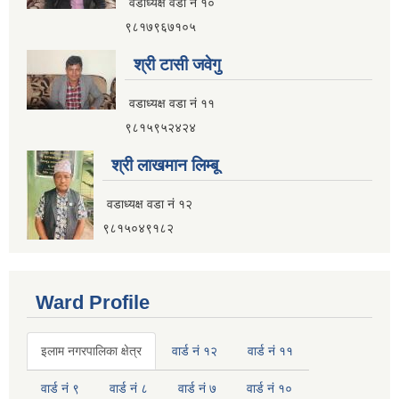
वडाध्यक्ष वडा नं १०
९८१७९६७१०५
इलाम नगरपालिका कार्यालय भवन निर्माणको शिलवन्दी वोलपत्र आब्हान सम्वन्धि सूचना
श्री टासी जवेगु
वडाध्यक्ष वडा नं ११
९८१५९५२४२४
श्री लाखमान लिम्बू
वडाध्यक्ष वडा नं १२
९८१५०४९१८२
Ward Profile
इलाम नगरपालिका क्षेत्र
वार्ड नं १२
वार्ड नं ११
इलाम नगरपालिकाको भू-उपयोग योजना तयार गर्ने काममा प्राविधिक तथा आर्थिक प्रस्ताव आव्हान सम्वन्धि सूचना
वार्ड नं ९
वार्ड नं ८
वार्ड नं ७
वार्ड नं १०