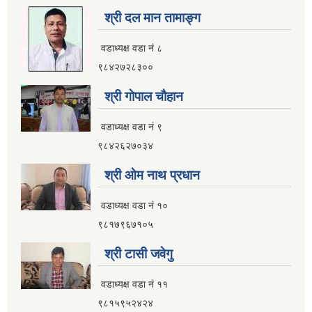
श्री दल मान तामाङ्ग
वडाध्यक्ष वडा नं ८
९८४२७२८३००
श्री गाेपाल चाैहान
वडाध्यक्ष वडा नं ९
९८४२६२७०३४
श्री ओम नाथ प्रधान
वडाध्यक्ष वडा नं १०
९८१७९६७१०५
श्री टासी जवेगु
वडाध्यक्ष वडा नं ११
९८१५९५२४२४