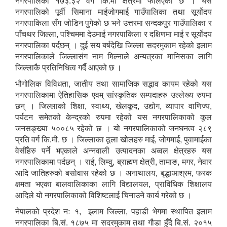
नगरपालिका १७३.३२ वर्ग कि.मी क्षेत्रमा फैलिएको छ । यस
नगरपालिको पूर्वी सिमाना माईजोगमाई गाउँपालिका तथा सूर्योदय
नगरपाकिला सँग जोडिन पुगेको छ भने उत्तरमा सन्दकपुर गाउँपालिका र
पाँचथर जिल्ला, पश्चिममा देउमाई नगरपाकिला र दक्षिणमा माई र सूर्योदय
विषयगत विभाग।महाशाखा शाखा/ उपशाखा/एकाइहरु एवं जनशक्तिको काम, कर्तव्य, अधिकार र जिम्मेवारीको कार्यविवरण ।
इलाम नगरपालिका स्थानीय तहमा कार्यरत स्थानीय सेवामा रहेका कर्मचारीहरु
नगरपालिका पर्दछन् । दुई सय बर्षदेखि जिल्ला सदरमुकाम रहेको इलाम
नगरपालिकाले जिल्लासंग नाम मिल्नाले अन्यत्रका मानिसका लागि
जिल्लाकै प्रतिनिधित्व गर्दै आएको छ ।
भौगोलिक विविधता, जातीय तथा सामाजिक सद्भाव कायम रहेको यस
नगरपालिकामा ऐतिहासिक एवम् सांस्कृतिक सम्पदाहरु उल्लेख्य रुपमा
छन् । जिल्लाको शिक्षा, स्वाथ्य, खेलकूद, उद्योग, व्यापार वाणिज्य,
पर्यटन समेतको केन्द्रको रुपमा रहेको यस नगरपालिकाको कूल
आ.व २०८२।०८३ सामाजिक सुरक्षा भत्ता चौथो त्रैमासिक वितरण प्रतिवेदन
जनसङ्ख्या ५००८५ रहेको छ । यो नगरपालिकाको जनघनत्व २८९
प्रति वर्ग कि.मी. छ । जिल्लाका ठूला खोलहरु माई, जोगमाई, पुवामाईका
वेसीँहरु पर्ने भएकाले अन्नवाली उत्पादनका अव्वल क्षेत्रहरु यस
आ.व २०८२।०८३ सामाजिक सुरक्षा भत्ता तेस्रो त्रैमासिक वितरण प्रतिवेदन
नगरपालिकामा पर्दछन् । राई, लिम्वु, ब्राह्मण क्षेत्री, तामाङ, मगर, नेवार
इलाम नगरपालिकाको दिसाजन्य लेदो व्यवस्थापन सम्बन्धी ENPHO द्धारा तयार पारिएको SFD रिपोर्ट ।
आदि जातिहरुको बसोवास रहेको छ । अनाथालय, बृद्धाआश्रम, फरक
क्षमता भएका बालवालिकाका लागि विद्यालयल, प्राविधिक शिक्षालय
आ.व २०८२।०८३ सामाजिक सुरक्षा भत्ता दोस्रो त्रैमासिक वितरण प्रतिवेदन
आदिले यो नगरपालिकाको विशिष्टलाई चिनाउने कार्य गरेको छ ।
नेपालको प्रदेश नः १, इलाम जिल्ला, पहाडी भेगमा स्थापित इलाम
नगरपालिका बि.सं. १८७५ मा सदरमुकाम तथा गौडा हुँदै बि.सं. २०१५