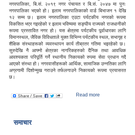
नगरपालिका, बि.सं. २०१९ नगर पंचायत र बि.सं. २०४७ मा पुनः
आ.व २०८२।०८३ सामाजिक सुरक्षा भत्ता प्रथम त्रैमासिक वितरण प्रतिवेदन
नगरपालिका भएको हो। इलाम नगरपालिकाको वार्ड बिभाजन १ देखि
१२ सम्म छ। इलाम नगरपालिका एउटा पर्यटकीय नगरको रूपमा
विकसित भएर गइरहेको र इलाम भविष्यमा सङ्घीय राज्यको राजधानीको
रूपमा प्रस्तावित नगर हो। यस क्षेत्रमा पर्यटकीय पूर्वाधारका लागि
विमानस्थल, जैविक विविधताले युक्त विभिन्न पर्यटकीय स्थल, सभागृह र
आ.व ८१।८२ मा सामाजिक सुरक्षा भत्ता प्राप्त गर्ने लाभग्राहिहरुको विवरण ।
शैक्षिक संस्थाहरूको व्यवस्थापन कार्य तीब्रतर गतिमा भइरहेको छ।
सुरुदेखि नै आफ्नो क्षेत्रका नागरिकहरुको दैनिक तथा आवधिक
आवश्यकता परिपूर्ति गर्ने स्थानीय निकायको रुपमा सेवा प्रधान गदै
आ.व ८०।८१ मा सामाजिक सुरक्षा भत्ता प्राप्त गर्ने लाभग्राहिहरुको विवरण ।
आएको संस्था हो। नगरवासीहरूको आर्थिक, सामाजिक उन्नतिका लागि
अग्रगामी दिशोन्मुख गराउने तर्फलगाउने निकायको रूपमा प्रयासरत
छ।
इलाम नगरपालिका इलामबाट आ.व २०७९।८० मा सामाजिक सुरक्षा भत्ता प्राप्त गर्ने लाभग्राहिको विवरण ।
Read more
about इलाम
नगरपालिकाको छोटो
अा.व. २०७५।०७६ मा इलाम नगरपालिकाबाट सामाजिक सुरक्षा भत्ता खाने लाभग्राहीहरूकाे नामावली
परिचय
समाचार
सूचनाको हकसम्बन्धी स्वत प्रकाशन विवरण इलाम नगरपालिका २०८०।०१।०६