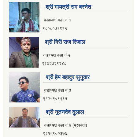
श्री गायत्री राम बस्नेत
वडाध्यक्ष वडा न‌ं १
९८०८०७९९१५
श्री गिरी राज रिजाल
वडाध्यक्ष वडा नं २
९८४२७२९२४८
श्री हेम बहादुर सुनुवार
वडाध्यक्ष वडा नं ३
९८२५९०९९९१
श्री नूतनदेव दुलाल
वडाध्यक्ष वडा नं ४ (प्रवक्ता)
९८१५९०२३७६