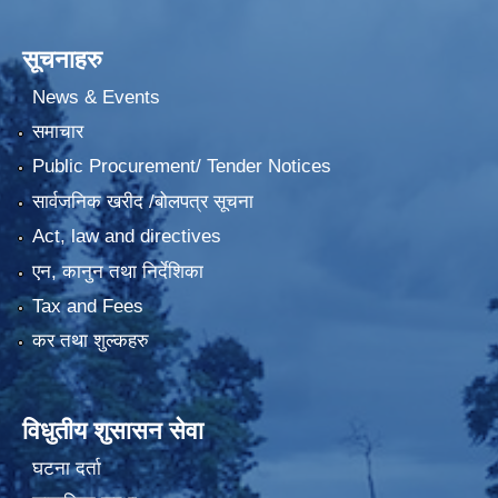
सूचनाहरु
News & Events
समाचार
Public Procurement/ Tender Notices
सार्वजनिक खरीद /बोलपत्र सूचना
Act, law and directives
एन, कानुन तथा निर्देशिका
Tax and Fees
कर तथा शुल्कहरु
विधुतीय शुसासन सेवा
घटना दर्ता