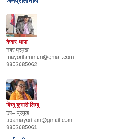
जनप्रतिनिधि
नगर यातायात गुरु योजना (MTMP) प्राविधिक तथा आर्थिक प्रस्ताव आह्वानको सूचना
पुराना जिन्सी मालसामान लिलाम बिक्रीसम्बन्धी मिति २०७५।४।२२ को तेस्रो पटकको सूचना
केदार थापा
नगर प्रमुख
mayorilammun@gmail.com
9852685062
विष्णु कुमारी लिम्बु
उप– प्रमुख
upamayorilam@gmail.com
9852685061