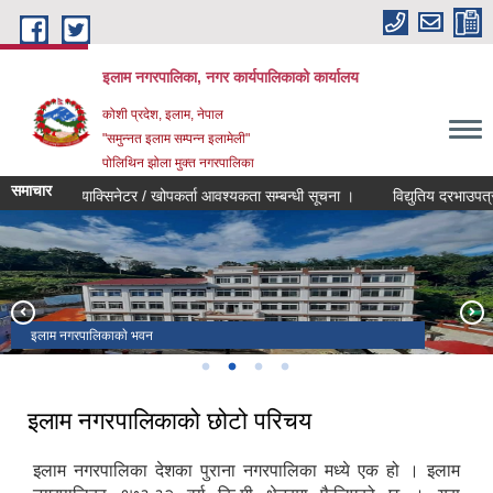
Skip to main content
इलाम नगरपालिका, नगर कार्यपालिकाको कार्यालय
कोशी प्रदेश, इलाम, नेपाल
"समुन्नत इलाम सम्पन्न इलामेली"
पोलिथिन झोला मुक्त नगरपालिका
समाचार
भ्याक्सिनेटर / खोपकर्ता आवश्यकता सम्बन्धी सूचना ।
विद्युतिय दरभाउपत्र आव्हान
पर्यटकिय क्षेत्र पाटेनागी इ.न.पा वडा न‌ं ३
इलाम नगरपालिकाकाे भवन
समुन्नत इलाम सम्पन्न इलामेली
फाल्गुनन्द सुकिलुम्बा विमानस्थल
इलाम नगरपालिकाको छोटो परिचय
इलाम नगरपालिका देशका पुराना नगरपालिका मध्ये एक हो । इलाम