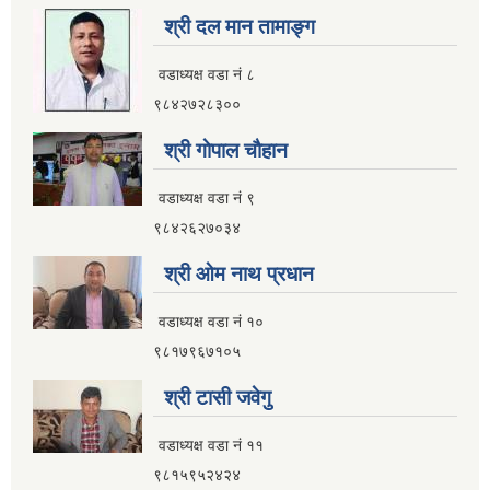
श्री दल मान तामाङ्ग
वडाध्यक्ष वडा नं ८
९८४२७२८३००
श्री गाेपाल चाैहान
वडाध्यक्ष वडा नं ९
९८४२६२७०३४
श्री ओम नाथ प्रधान
वडाध्यक्ष वडा नं १०
९८१७९६७१०५
श्री टासी जवेगु
वडाध्यक्ष वडा नं ११
९८१५९५२४२४