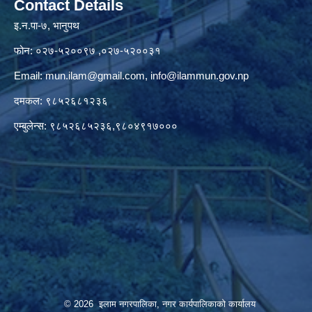
Contact Details
इ.न.पा-७, भानुपथ
फोन: ०२७-५२००९७ ,०२७-५२००३१
Email:
mun.ilam@gmail.com
,
info@ilammun.gov.np
दमकल: ९८५२६८१२३६
एम्बुलेन्स: ९८५२६८५२३६,९८०४९१७०००
© 2026 इलाम नगरपालिका, नगर कार्यपालिकाको कार्यालय