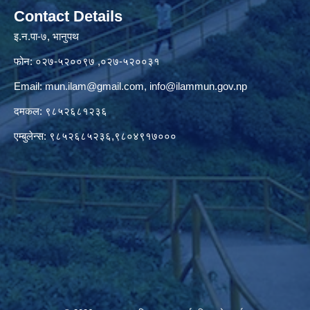
Contact Details
इ.न.पा-७, भानुपथ
फोन: ०२७-५२००९७ ,०२७-५२००३१
Email:
mun.ilam@gmail.com
,
info@ilammun.gov.np
दमकल: ९८५२६८१२३६
एम्बुलेन्स: ९८५२६८५२३६,९८०४९१७०००