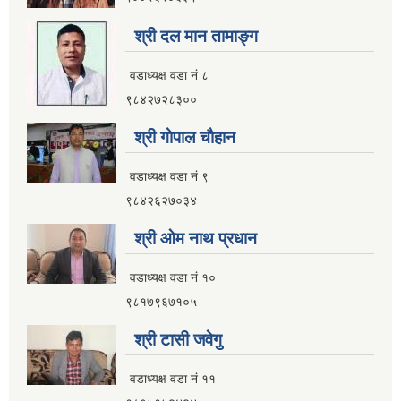
श्री दल मान तामाङ्ग
वडाध्यक्ष वडा नं ८
९८४२७२८३००
श्री गाेपाल चाैहान
वडाध्यक्ष वडा नं ९
९८४२६२७०३४
श्री ओम नाथ प्रधान
वडाध्यक्ष वडा नं १०
९८१७९६७१०५
श्री टासी जवेगु
वडाध्यक्ष वडा नं ११